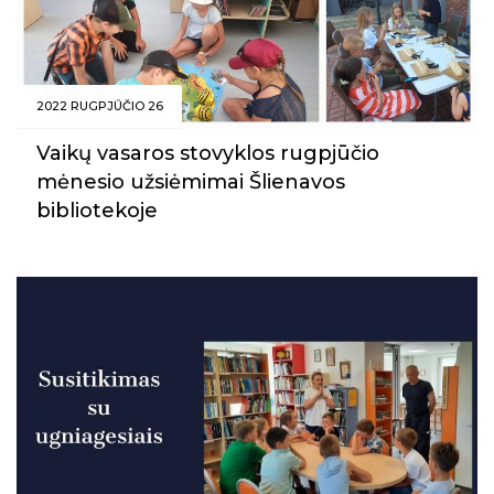
2022 RUGPJŪČIO 26
Vaikų vasaros stovyklos rugpjūčio
mėnesio užsiėmimai Šlienavos
bibliotekoje