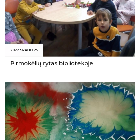
Projektai
Kraštotyrinės virtualios parodos
Piligrimų keliai Kauno rajone
2022 SPALIO 25
Pirmokėlių rytas bibliotekoje