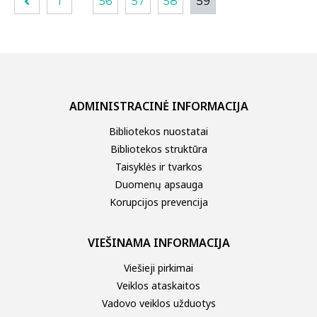
1
56
57
58
59
ADMINISTRACINĖ INFORMACIJA
Bibliotekos nuostatai
Bibliotekos struktūra
Taisyklės ir tvarkos
Duomenų apsauga
Korupcijos prevencija
VIEŠINAMA INFORMACIJA
Viešieji pirkimai
Veiklos ataskaitos
Vadovo veiklos užduotys