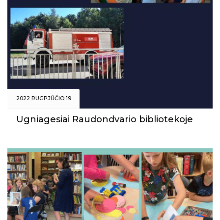
2022 RUGPJŪČIO 19
Ugniagesiai Raudondvario bibliotekoje