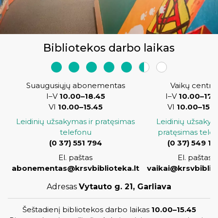
Bibliotekos darbo laikas
Suaugusiųjų abonementas
Vaikų centra
I–V
10.00–18.45
I–V
10.00–17.
VI
10.00–15.45
VI
10.00–15.4
Leidinių užsakymas ir pratęsimas
Leidinių užsakym
telefonu
pratęsimas tele
(
0 37) 551 794
(0 37) 549 12
El. paštas
El. paštas
abonementas@krsvbiblioteka.lt
vaikai@krsvbiblio
Adresas
Vytauto g. 21, Garliava
Šeštadienį bibliotekos darbo laikas
10.00–15.45