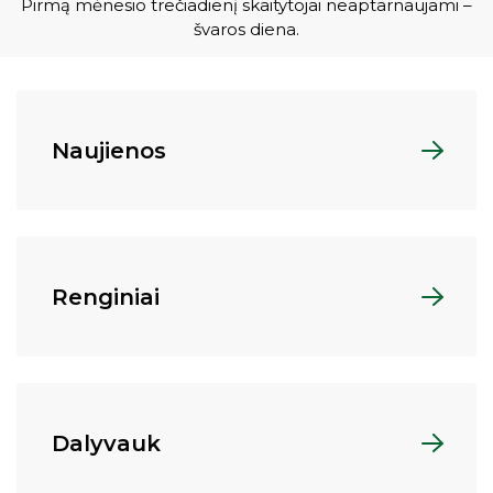
Pirmą mėnesio trečiadienį skaitytojai neaptarnaujami –
švaros diena.
Naujienos
Renginiai
Dalyvauk