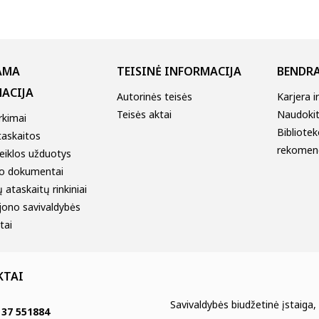
AMA
TEISINĖ INFORMACIJA
BENDRA
ACIJA
Autorinės teisės
Karjera i
Teisės aktai
Naudokitė
irkimai
Bibliotek
taskaitos
rekomen
eiklos užduotys
o dokumentai
 ataskaitų rinkiniai
jono savivaldybės
tai
KTAI
Savivaldybės biudžetinė įstaiga,
 37 551884