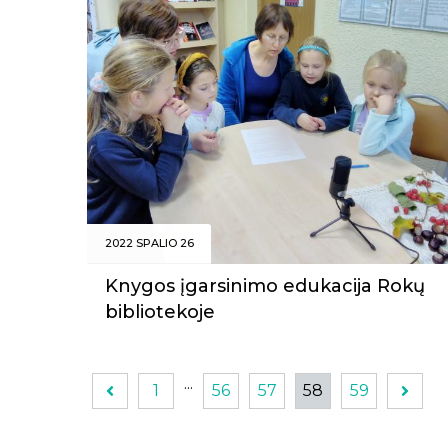
2022 SPALIO 26
Knygos įgarsinimo edukacija Rokų
bibliotekoje
...
1
56
57
58
59