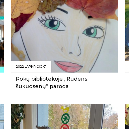
2022 LAPKRIČIO 01
Rokų bibliotekoje „Rudens
šukuosenų“ paroda