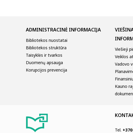
ADMINISTRACINĖ INFORMACIJA
VIEŠIN
INFORM
Bibliotekos nuostatai
Bibliotekos struktūra
Viešieji p
Taisyklės ir tvarkos
Veiklos a
Duomenų apsauga
Vadovo v
Korupcijos prevencija
Planavim
Finansinių
Kauno ra
dokumen
KONTA
Tel.
+370