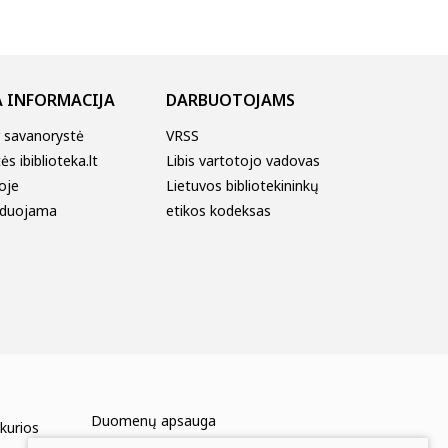
 INFORMACIJA
DARBUOTOJAMS
r savanorystė
VRSS
s ibiblioteka.lt
Libis vartotojo vadovas
oje
Lietuvos bibliotekininkų
duojama
etikos kodeksas
Duomenų apsauga
 kurios
Mums rūpi Jūsų nuomonė