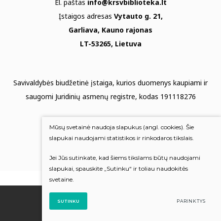
El. paštas
info@krsvbiblioteka.lt
Įstaigos adresas
Vytauto g. 21,
Garliava, Kauno rajonas
LT-53265, Lietuva
Savivaldybės biudžetinė įstaiga, kurios duomenys kaupiami ir
saugomi Juridinių asmenų registre, kodas 191118276
Duomenų apsauga
Mūsų svetainė naudoja slapukus (angl. cookies). Šie
Mums rūpi Jūsų nuomonė
slapukai naudojami statistikos ir rinkodaros tikslais.
Jei Jūs sutinkate, kad šiems tikslams būtų naudojami
Įvertinkite mus
slapukai, spauskite „Sutinku“ ir toliau naudokitės
svetaine.
© 2022 Visos teisės saugomos
SUTINKU
PARINKTYS
Sukūrė:
TEXUS