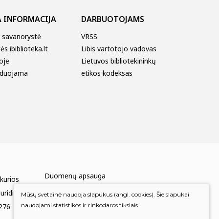
 INFORMACIJA
DARBUOTOJAMS
r savanorystė
VRSS
s ibiblioteka.lt
Libis vartotojo vadovas
oje
Lietuvos bibliotekininkų
duojama
etikos kodeksas
Duomenų apsauga
 kurios
Mums rūpi Jūsų nuomonė
uridinių
Mūsų svetainė naudoja slapukus (angl. cookies). Šie slapukai
naudojami statistikos ir rinkodaros tikslais.
276
Įvertinkite mus