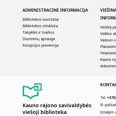
ADMINISTRACINĖ INFORMACIJA
VIEŠIN
INFORM
Bibliotekos nuostatai
Bibliotekos struktūra
Viešieji p
Taisyklės ir tvarkos
Veiklos a
Duomenų apsauga
Vadovo v
Korupcijos prevencija
Planavim
Finansinių
Kauno ra
dokumen
KONTA
Tel.
+370
Kauno rajono savivaldybės
El. pašta
viešoji biblioteka
Įstaigos