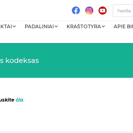
KTAI
PADALINIAI
KRAŠTOTYRA
APIE B
os kodeksas
uskite
čia
.