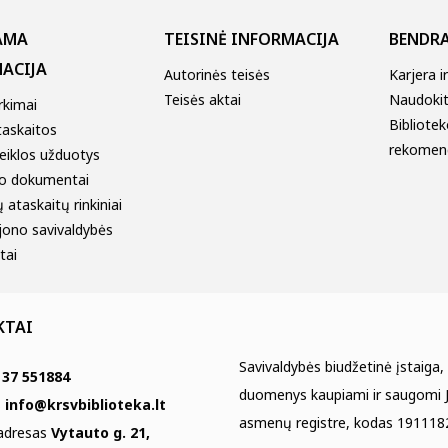
AMA
TEISINĖ INFORMACIJA
BENDRA
ACIJA
Autorinės teisės
Karjera i
Teisės aktai
Naudokitė
irkimai
Bibliotek
taskaitos
rekomen
eiklos užduotys
o dokumentai
 ataskaitų rinkiniai
jono savivaldybės
tai
KTAI
Savivaldybės biudžetinė įstaiga,
 37 551884
duomenys kaupiami ir saugomi J
s
info@krsvbiblioteka.lt
asmenų registre, kodas 191118
 adresas
Vytauto g. 21,