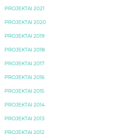
Projektai
PROJEKTAI 2021
Kraštotyrinės virtualios parodos
Apdovanojimai
Piligrimų keliai Kauno rajone
PROJEKTAI 2020
Vaikų centras
PROJEKTAI 2019
Edukacijos vaikams
Projektai
Virtualios edukacijos
Būreliai ir klubai
PROJEKTAI 2018
2026
Renginių transliacijos
Bibliotekos
Sensorinis kambarys
2025
Vaizdo įrašai
PROJEKTAI 2017
2024
PROJEKTAI 2016
2023
PROJEKTAI 2015
2022
PROJEKTAI 2014
2021
2020
PROJEKTAI 2013
2019
PROJEKTAI 2012