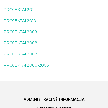
2018
PROJEKTAI 2011
2017
2016
PROJEKTAI 2010
2015
PROJEKTAI 2009
2014
PROJEKTAI 2008
2013
PROJEKTAI 2007
2012
2011
PROJEKTAI 2000-2006
2010
2009
2008
ADMINISTRACINĖ INFORMACIJA
2007
2000-2006
Bibliotekos nuostatai