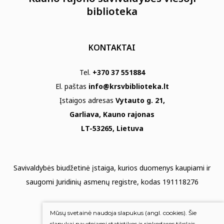
biblioteka
KONTAKTAI
Tel.
+370 37 551884
El. paštas
info@krsvbiblioteka.lt
Įstaigos adresas
Vytauto g. 21,
Garliava, Kauno rajonas
LT-53265, Lietuva
Savivaldybės biudžetinė įstaiga, kurios duomenys kaupiami ir
saugomi Juridinių asmenų registre, kodas 191118276
Duomenų apsauga
Mūsų svetainė naudoja slapukus (angl. cookies). Šie
Mums rūpi Jūsų nuomonė
slapukai naudojami statistikos ir rinkodaros tikslais.