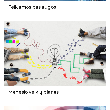
Projektai
Teikiamos paslaugos
Kraštotyrinės virtualios parodos
Piligrimų keliai Kauno rajone
Vaikų centras
Edukacijos vaikams
Virtualios edukacijos
Būreliai ir klubai
Renginių transliacijos
Bibliotekos
Sensorinis kambarys
Vaizdo įrašai
Mėnesio veiklų planas