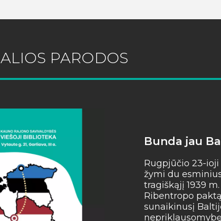
UALIOS PARODOS
Bunda jau Bal
Rugpjūčio 23-ioji
žymi du esminius 
tragiškąjį 1939 m
Ribentropo paktą,
sunaikinusį Baltij
nepriklausomybę, 