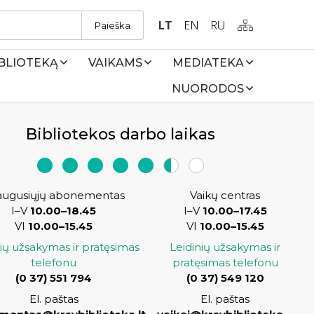
LT
EN
RU
Paieška
IBLIOTEKĄ
VAIKAMS
MEDIATEKA
NUORODOS
Bibliotekos darbo laikas
augusiųjų abonementas
Vaikų centras
I–V
10.00–18.45
I–V
10.00–17.45
VI
10.00–15.45
VI
10.00–15.45
nių užsakymas ir pratęsimas
Leidinių užsakymas ir
telefonu
pratęsimas telefonu
(
0 37) 551 794
(0 37) 549 120
El. paštas
El. paštas