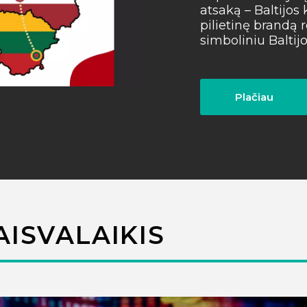
atsaką – Baltijos k
pilietinę brandą 
simboliniu Baltijos
Plačiau
AISVALAIKIS