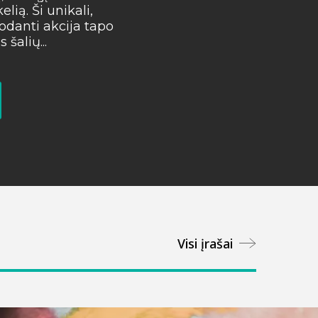
elią. Ši unikali,
rodanti akcija tapo
Plačiau
 šalių...
Visi įrašai