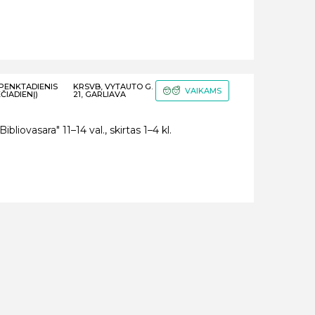
–PENKTADIENIS
KRSVB, VYTAUTO G.
VAIKAMS
ČIADIENĮ)
21, GARLIAVA
liovasara" 11–14 val., skirtas 1–4 kl.