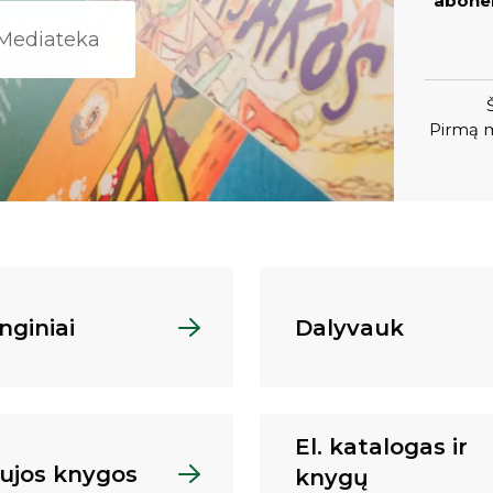
abonem
Mediateka
Pirmą m
nginiai
Dalyvauk
El. katalogas ir
ujos knygos
knygų