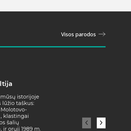
Visos parodos
tija
Instaliacija „Palinkė
Lietuvai“
 mūsų istorijoje
lūžio taškus:
Iš mažos gilės išauga gal
. Molotovo-
ąžuolas, o iš mūsų mažų 
 klastingai
stipri valstybė! Artėjant...
os šalių
ir orųjį 1989 m.