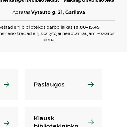
entas@krsvbiblioteka.lt
vaikai@krsvbiblioteka.lt
Adresas
Vytauto g. 21, Garliava
Šeštadienį bibliotekos darbo laikas
10.00–15.45
ėnesio trečiadienį skaitytojai neaptarnaujami – švaros
diena.
Paslaugos
Klausk
bibliotekininko