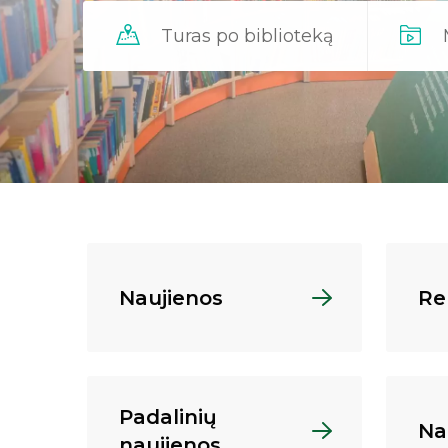
Turas po biblioteką
Naujienos
Re
Padalinių
Na
naujienos