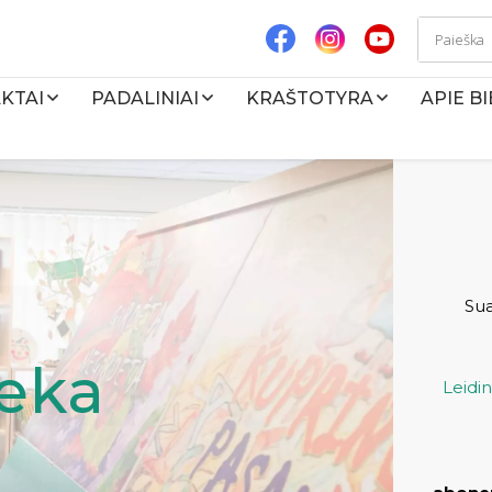
KTAI
PADALINIAI
KRAŠTOTYRA
APIE B
Su
teka
Leidi