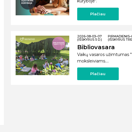
kūryboje".
Plačiau
2026-08-03–07
PIRMADIENIS
(IŠSKYRUS 5 D.)
(IŠSKYRUS TRE
Bibliovasara
Vaikų vasaros užimtumas "Bib
moksleiviams....
Plačiau