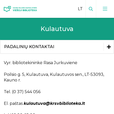
Paieška
Kulautuva
Viešosios bibliotekos kontaktai
Vadovas
Padalinių kontaktai
PADALINIŲ KONTAKTAI
Padalinių veiklų planai
Mokamos paslaugos padaliniuose
Padalinių kontaktai
Vyr. bibliotekininkė Rasa Jurkuvienė
Facebook padaliniuose
Babtai
Poilsio g. 5, Kulautuva, Kulautuvos sen., LT-53093,
Kauno r.
Batniava
Čekiškė
Tel. (0 37) 544 056
Bibliotekos leidiniai
Daugėliškės
Inovatyvūs kraštotyros darbai
El. paštas
kulautuva@krsvbiblioteka.lt
Teikiamos paslaugos
Domeikava
Kraštiečiai