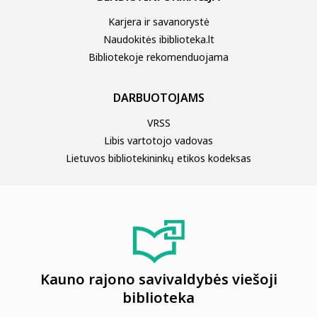
Karjera ir savanorystė
Padalinių veiklų planai
Naudokitės ibiblioteka.lt
Bibliotekoje rekomenduojama
Mokamos paslaugos padaliniuose
DARBUOTOJAMS
VRSS
Facebook padaliniuose
Libis vartotojo vadovas
Lietuvos bibliotekininkų etikos kodeksas
Kauno rajono savivaldybės viešoji
biblioteka