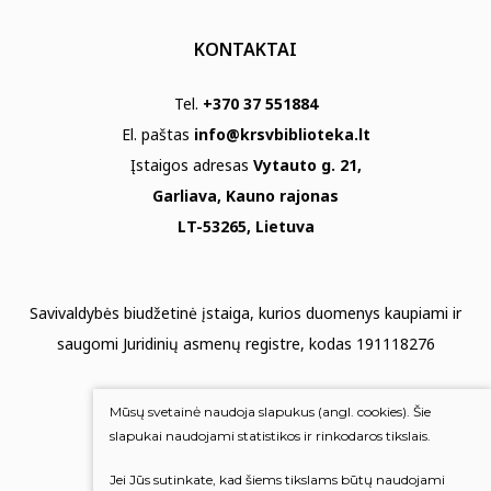
KONTAKTAI
Tel.
+370 37 551884
El. paštas
info@krsvbiblioteka.lt
Įstaigos adresas
Vytauto g. 21,
Garliava, Kauno rajonas
LT-53265, Lietuva
Savivaldybės biudžetinė įstaiga, kurios duomenys kaupiami ir
saugomi Juridinių asmenų registre, kodas 191118276
Duomenų apsauga
Mūsų svetainė naudoja slapukus (angl. cookies). Šie
Mums rūpi Jūsų nuomonė
slapukai naudojami statistikos ir rinkodaros tikslais.
Jei Jūs sutinkate, kad šiems tikslams būtų naudojami
Įvertinkite mus