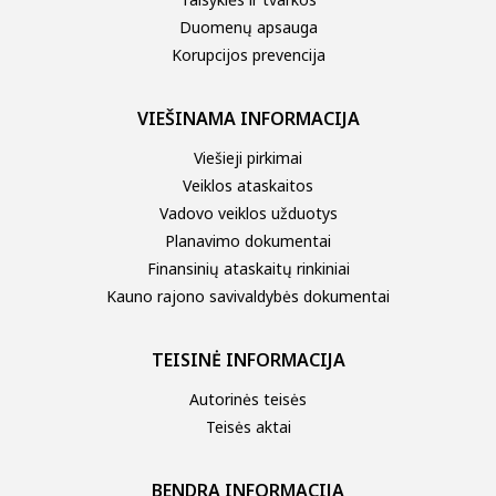
Panevėžiukas
Duomenų apsauga
Piliuona
Korupcijos prevencija
Ramučiai
VIEŠINAMA INFORMACIJA
Raudondvaris
Viešieji pirkimai
Ringaudai
Veiklos ataskaitos
Rokai
Vadovo veiklos užduotys
Planavimo dokumentai
Saulėtekis
Finansinių ataskaitų rinkiniai
Sitkūnai
Kauno rajono savivaldybės dokumentai
Šlienava
TEISINĖ INFORMACIJA
Užliedžiai
Autorinės teisės
Vandžiogala
Teisės aktai
Vilkija
Zapyškis
BENDRA INFORMACIJA