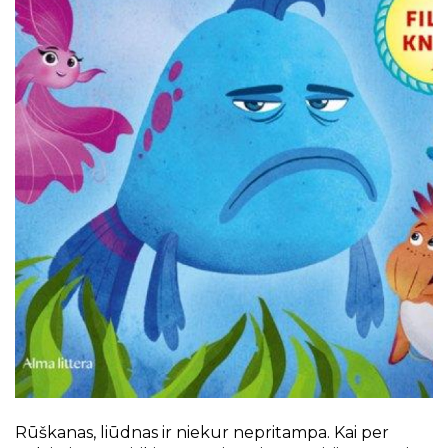
Projektai
Kraštotyrinės virtualios parodos
Piligrimų keliai Kauno rajone
Rūškanas, liūdnas ir niekur nepritampa. Kai per