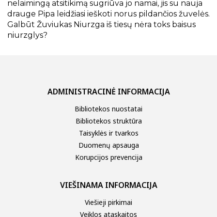
nelaimingą atsitikimą sugriūva jo namai, jis su nauja
drauge Pipa leidžiasi ieškoti norus pildančios žuvelės.
Galbūt Žuviukas Niurzga iš tiesų nėra toks baisus
niurzglys?
ADMINISTRACINĖ INFORMACIJA
Bibliotekos nuostatai
Bibliotekos struktūra
Taisyklės ir tvarkos
Duomenų apsauga
Korupcijos prevencija
VIEŠINAMA INFORMACIJA
Viešieji pirkimai
Veiklos ataskaitos