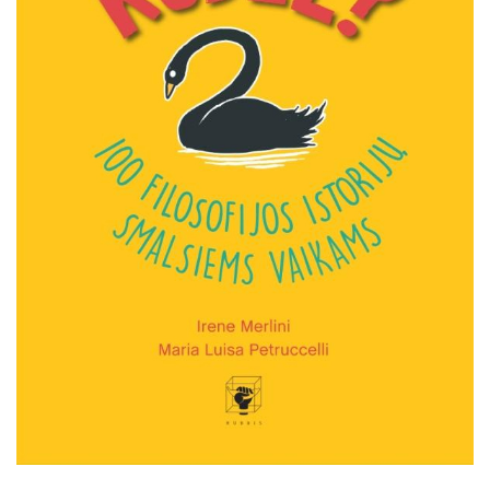
Projektai
Kraštotyrinės virtualios parodos
Piligrimų keliai Kauno rajone