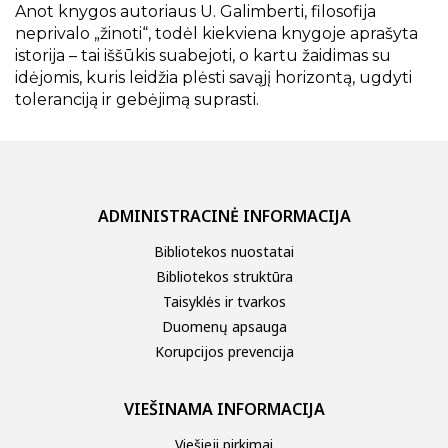
Anot knygos autoriaus U. Galimberti, filosofija
neprivalo „žinoti“, todėl kiekviena knygoje aprašyta
istorija – tai iššūkis suabejoti, o kartu žaidimas su
idėjomis, kuris leidžia plėsti savąjį horizontą, ugdyti
toleranciją ir gebėjimą suprasti.
ADMINISTRACINĖ INFORMACIJA
Bibliotekos nuostatai
Bibliotekos struktūra
Taisyklės ir tvarkos
Duomenų apsauga
Korupcijos prevencija
VIEŠINAMA INFORMACIJA
Viešieji pirkimai