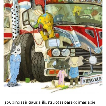
Projektai
Kraštotyrinės virtualios parodos
Piligrimų keliai Kauno rajone
Įspūdingas ir gausiai iliustruotas pasakojimas apie