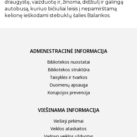
draugystę, vaizduotę ir, žinoma, didžiulį ir galingą
autobusą, kuriuo bičiuliai leisis į nepamirštamą
kelionę ieškodami stebuklų šalies Balankos.
ADMINISTRACINĖ INFORMACIJA
Bibliotekos nuostatai
Bibliotekos struktūra
Taisyklės ir tvarkos
Duomenų apsauga
Korupcijos prevencija
VIEŠINAMA INFORMACIJA
Viešieji pirkimai
Veiklos ataskaitos
Vadovo veiklos užduotys