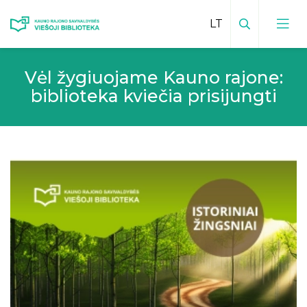
Paieška
Vėl žygiuojame Kauno rajone:
Viešosios bibliotekos kontaktai
biblioteka kviečia prisijungti
Vadovas
Padalinių kontaktai
Padalinių veiklų planai
Bibliotekos leidiniai
Mokamos paslaugos padaliniuose
Inovatyvūs kraštotyros darbai
Teikiamos paslaugos
Facebook padaliniuose
Kraštiečiai
Mėnesio veiklų planas
Vaikų centras
Kauno rajonas spaudoje
Bibliotekos istorija
Edukacijos vaikams
Virtualios edukacijos
Elektroninis kraštotyros katalogas
Vizija, misija, tikslai
Būreliai ir klubai
Renginių transliacijos
Istoriniai, kultūriniai ir gamtos paminklai
Bibliotekos
Apdovanojimai
Sensorinis kambarys
Vaizdo įrašai
Viešoji biblioteka ir padaliniai spaudoje