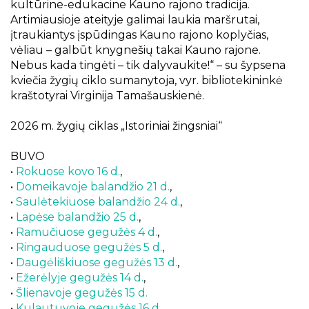
kultūrine-edukacine Kauno rajono tradicija.
Artimiausioje ateityje galimai laukia maršrutai,
įtraukiantys įspūdingas Kauno rajono koplyčias,
vėliau – galbūt knygnešių takai Kauno rajone.
Nebus kada tingėti – tik dalyvaukite!“ – su šypsena
kviečia žygių ciklo sumanytoja, vyr. bibliotekininkė
kraštotyrai Virginija Tamašauskienė.
2026 m. žygių ciklas „Istoriniai žingsniai“
BUVO
•
Rokuose kovo 16 d.
,
•
Domeikavoje balandžio 21 d.
,
•
Saulėtekiuose balandžio 24 d.
,
•
Lapėse balandžio 25 d.
,
•
Ramučiuose gegužės 4 d.
,
•
Ringauduose gegužės 5 d.
,
•
Daugėliškiuose gegužės 13 d.
,
•
Ežerėlyje gegužės 14 d.
,
•
Šlienavoje gegužės 15 d.
•
Kulautuvoje gegužės 16 d.
,