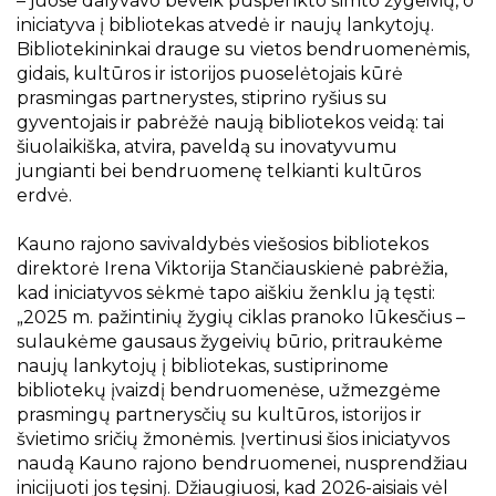
– juose dalyvavo beveik puspenkto šimto žygeivių, o
iniciatyva į bibliotekas atvedė ir naujų lankytojų.
Bibliotekininkai drauge su vietos bendruomenėmis,
gidais, kultūros ir istorijos puoselėtojais kūrė
prasmingas partnerystes, stiprino ryšius su
gyventojais ir pabrėžė naują bibliotekos veidą: tai
šiuolaikiška, atvira, paveldą su inovatyvumu
jungianti bei bendruomenę telkianti kultūros
erdvė.
Kauno rajono savivaldybės viešosios bibliotekos
direktorė Irena Viktorija Stančiauskienė pabrėžia,
kad iniciatyvos sėkmė tapo aiškiu ženklu ją tęsti:
„2025 m. pažintinių žygių ciklas pranoko lūkesčius –
sulaukėme gausaus žygeivių būrio, pritraukėme
naujų lankytojų į bibliotekas, sustiprinome
bibliotekų įvaizdį bendruomenėse, užmezgėme
prasmingų partnerysčių su kultūros, istorijos ir
švietimo sričių žmonėmis. Įvertinusi šios iniciatyvos
naudą Kauno rajono bendruomenei, nusprendžiau
inicijuoti jos tęsinį. Džiaugiuosi, kad 2026-aisiais vėl