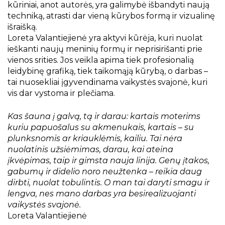
kūriniai, anot autorės, yra galimybė išbandyti naują
techniką, atrasti dar vieną kūrybos formą ir vizualinę
išraišką.
Loreta Valantiejienė yra aktyvi kūrėja, kuri nuolat
ieškanti naujų meninių formų ir neprisirišanti prie
vienos srities. Jos veikla apima tiek profesionalią
leidybinę grafiką, tiek taikomąją kūrybą, o darbas –
tai nuosekliai įgyvendinama vaikystės svajonė, kuri
vis dar vystoma ir plečiama.
Kas šauna į galvą, tą ir darau: kartais moterims
kuriu papuošalus su akmenukais, kartais – su
plunksnomis ar kriauklėmis, kailiu. Tai nėra
nuolatinis užsiėmimas, darau, kai ateina
įkvėpimas, taip ir gimsta nauja linija. Genų įtakos,
gabumų ir didelio noro neužtenka – reikia daug
dirbti, nuolat tobulintis. O man tai daryti smagu ir
lengva, nes mano darbas yra besirealizuojanti
vaikystės svajonė.
Loreta Valantiejienė