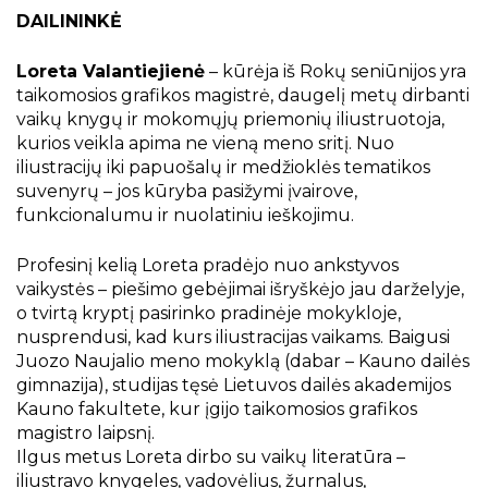
Projektai
DAILININKĖ
Kraštotyrinės virtualios parodos
Loreta Valantiejienė
– kūrėja iš Rokų seniūnijos yra
Piligrimų keliai Kauno rajone
taikomosios grafikos magistrė, daugelį metų dirbanti
vaikų knygų ir mokomųjų priemonių iliustruotoja,
kurios veikla apima ne vieną meno sritį. Nuo
iliustracijų iki papuošalų ir medžioklės tematikos
suvenyrų – jos kūryba pasižymi įvairove,
funkcionalumu ir nuolatiniu ieškojimu.
Profesinį kelią Loreta pradėjo nuo ankstyvos
vaikystės – piešimo gebėjimai išryškėjo jau darželyje,
o tvirtą kryptį pasirinko pradinėje mokykloje,
nusprendusi, kad kurs iliustracijas vaikams. Baigusi
Juozo Naujalio meno mokyklą (dabar – Kauno dailės
gimnazija), studijas tęsė Lietuvos dailės akademijos
Kauno fakultete, kur įgijo taikomosios grafikos
magistro laipsnį.
Ilgus metus Loreta dirbo su vaikų literatūra –
iliustravo knygeles, vadovėlius, žurnalus,