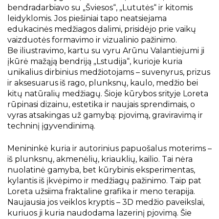
bendradarbiavo su „Šviesos“, „Lututės“ ir kitomis
leidyklomis. Jos piešiniai tapo neatsiejama
edukacinės medžiagos dalimi, prisidėjo prie vaikų
vaizduotės formavimo ir vizualinio pažinimo.
Be iliustravimo, kartu su vyru Arūnu Valantiejumi ji
įkūrė mažąją bendriją „Lstudija“, kurioje kuria
unikalius dirbinius medžiotojams – suvenyrus, prizus
ir aksesuarus iš rago, plunksnų, kaulo, medžio bei
kitų natūralių medžiagų. Šioje kūrybos srityje Loreta
rūpinasi dizainu, estetika ir naujais sprendimais, o
vyras atsakingas už gamybą: pjovimą, graviravimą ir
techninį įgyvendinimą.
Menininkė kuria ir autorinius papuošalus moterims –
iš plunksnų, akmenėlių, kriauklių, kailio. Tai nėra
nuolatinė gamyba, bet kūrybinis eksperimentas,
kylantis iš įkvėpimo ir medžiagų pažinimo. Taip pat
Loreta užsiima fraktaline grafika ir meno terapija.
Naujausia jos veiklos kryptis – 3D medžio paveikslai,
kuriuos ji kuria naudodama lazerinį pjovimą. Šie