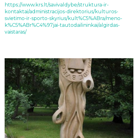
https://www.krs.lt/savivaldybe/struktura-ir-
kontaktai/administracijos-direktorius/kulturos-
svietimo-ir-sporto-skyrius/kult%C5%ABra/meno-
k%C5%ABr%C4%97jai-tautodailininkai/algirdas-
vaistaras/