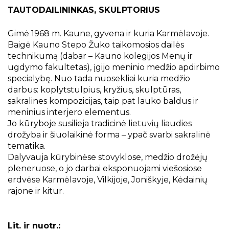
Projektai
TAUTODAILININKAS, SKULPTORIUS
Kraštotyrinės virtualios parodos
Gimė 1968 m. Kaune, gyvena ir kuria Karmėlavoje.
Piligrimų keliai Kauno rajone
Baigė Kauno Stepo Žuko taikomosios dailės
technikumą (dabar – Kauno kolegijos Menų ir
ugdymo fakultetas), įgijo meninio medžio apdirbimo
specialybę. Nuo tada nuosekliai kuria medžio
darbus: koplytstulpius, kryžius, skulptūras,
sakralines kompozicijas, taip pat lauko baldus ir
meninius interjero elementus.
Jo kūryboje susilieja tradicinė lietuvių liaudies
drožyba ir šiuolaikinė forma – ypač svarbi sakralinė
tematika.
Dalyvauja kūrybinėse stovyklose, medžio drožėjų
pleneruose, o jo darbai eksponuojami viešosiose
erdvėse Karmėlavoje, Vilkijoje, Joniškyje, Kėdainių
rajone ir kitur.
Lit. ir nuotr.: