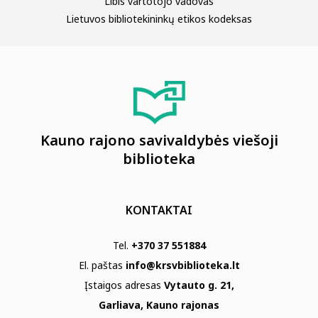
Libis vartotojo vadovas
Lietuvos bibliotekininkų etikos kodeksas
Kauno rajono savivaldybės viešoji
biblioteka
KONTAKTAI
Tel.
+370 37 551884
El. paštas
info@krsvbiblioteka.lt
Įstaigos adresas
Vytauto g. 21,
Garliava, Kauno rajonas