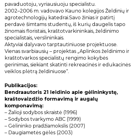
pavaduotoju, vyriausiuoju specialistu.
2002–2006 m. vadovavo Kauno kolegijos Želdinių ir
agrotechnologijų katedrai.Savo žinias ir patirtį
perdavė šimtams studentų, iš kurių daugelis tapo
žinomais floristais, kraštotvarkininkais, želdinimo
specialistais, verslininkais.
Aktyviai dalyvavo tarptautiniuose projektuose.
Vienas svarbiausių – projektas „Aplinkos želdinimo ir
kraštotvarkos specialistų rengimo kokybės
gerinimas, siekiant skatinti rekreacinės ir edukacinės
veiklos plėtrą želdiniuose“.
Publikacijos:
Bendraautoris 21 leidinio apie gėlininkystę,
kraštovaizdžio formavimą ir augalų
komponavimą:
– Žalioji sodybos skraistė (1996)
– Sodybos tvarkymo ABC (1999)
– Gėlininko pradžiamokslis (2007)
– Daugiametės gėlės (2003)