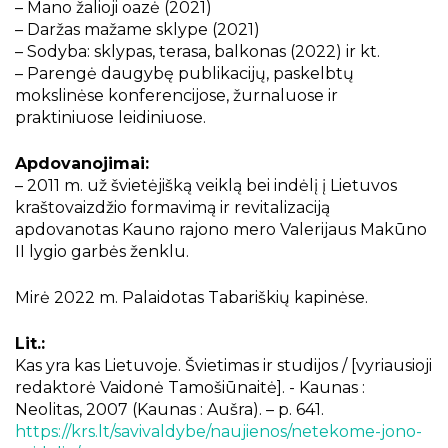
– Mano žalioji oazė (2021)
– Daržas mažame sklype (2021)
– Sodyba: sklypas, terasa, balkonas (2022) ir kt.
– Parengė daugybę publikacijų, paskelbtų
mokslinėse konferencijose, žurnaluose ir
praktiniuose leidiniuose.
Apdovanojimai:
– 2011 m. už švietėjišką veiklą bei indėlį į Lietuvos
kraštovaizdžio formavimą ir revitalizaciją
apdovanotas Kauno rajono mero Valerijaus Makūno
II lygio garbės ženklu.
Mirė 2022 m. Palaidotas Tabariškių kapinėse.
Lit.:
Kas yra kas Lietuvoje. Švietimas ir studijos / [vyriausioji
redaktorė Vaidonė Tamošiūnaitė]. - Kaunas :
Neolitas, 2007 (Kaunas : Aušra). – p. 641.
https://krs.lt/savivaldybe/naujienos/netekome-jono-