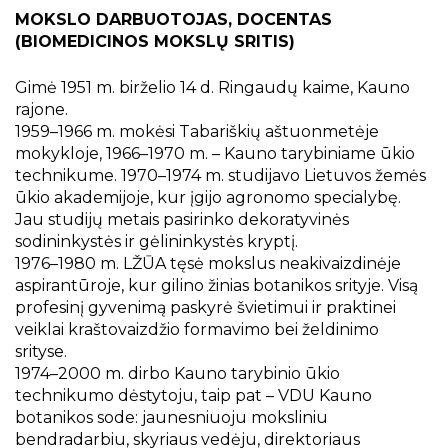
Projektai
MOKSLO DARBUOTOJAS, DOCENTAS
Kraštotyrinės virtualios parodos
(BIOMEDICINOS MOKSLŲ SRITIS)
Piligrimų keliai Kauno rajone
Gimė 1951 m. birželio 14 d. Ringaudų kaime, Kauno
rajone.
1959–1966 m. mokėsi Tabariškių aštuonmetėje
mokykloje, 1966–1970 m. – Kauno tarybiniame ūkio
technikume. 1970–1974 m. studijavo Lietuvos žemės
ūkio akademijoje, kur įgijo agronomo specialybę.
Jau studijų metais pasirinko dekoratyvinės
sodininkystės ir gėlininkystės kryptį.
1976–1980 m. LŽŪA tęsė mokslus neakivaizdinėje
aspirantūroje, kur gilino žinias botanikos srityje. Visą
profesinį gyvenimą paskyrė švietimui ir praktinei
veiklai kraštovaizdžio formavimo bei želdinimo
srityse.
1974–2000 m. dirbo Kauno tarybinio ūkio
technikumo dėstytoju, taip pat – VDU Kauno
botanikos sode: jaunesniuoju moksliniu
bendradarbiu, skyriaus vedėju, direktoriaus