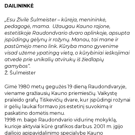
Projektai
DAILININKĖ
Kraštotyrinės virtualios parodos
„Esu Živilė Šulmeister – kūrėja, menininkė,
Piligrimų keliai Kauno rajone
pedagogė, mama. Užaugau Kauno rajone,
estetiškoje Raudondvario dvaro aplinkoje, apsupta
įspūdingų gėlynų ir rožynų. Manau, tai mane ir
pastūmėjo meno link. Kūryba mano gyvenime
visad užėmė ypatingą vietą, o kūrybiniai ieškojimai
atvedė prie unikalių atvirukų iš žiedlapių
gamybos“.
Ž. Šulmeister
Gimė 1980 metų gegužės 19 dieną Raudondvaryje,
viename gražiausių Kauno priemiesčių. Vaikystę
praleido grafų Tiškevičių dvare, kur įspūdingi rožynai
ir gėlių laukai formavo jos estetinį suvokimą ir
paskatino domėtis menu.
1998 m. baigė Raudondvario vidurinę mokyklą,
kurioje aktyviai kūrė grafikos darbus. 2001 m. įgijo
dailiojo apipavidalinimo specialybę Kauno