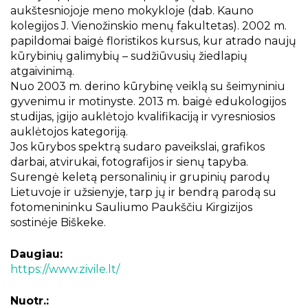
aukštesniojoje meno mokykloje (dab. Kauno
kolegijos J. Vienožinskio menų fakultetas). 2002 m.
papildomai baigė floristikos kursus, kur atrado naujų
kūrybinių galimybių – sudžiūvusių žiedlapių
atgaivinimą.
Nuo 2003 m. derino kūrybinę veiklą su šeimyniniu
gyvenimu ir motinyste. 2013 m. baigė edukologijos
studijas, įgijo auklėtojo kvalifikaciją ir vyresniosios
auklėtojos kategoriją.
Jos kūrybos spektrą sudaro paveikslai, grafikos
darbai, atvirukai, fotografijos ir sienų tapyba.
Surengė keletą personalinių ir grupinių parodų
Lietuvoje ir užsienyje, tarp jų ir bendrą parodą su
fotomenininku Sauliumo Paukščiu Kirgizijos
sostinėje Biškeke.
Daugiau:
https://www.zivile.lt/
Nuotr.: