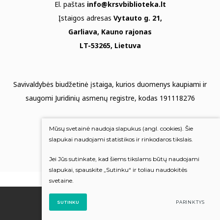
El. paštas
info@krsvbiblioteka.lt
Įstaigos adresas
Vytauto g. 21,
Garliava, Kauno rajonas
LT-53265, Lietuva
Savivaldybės biudžetinė įstaiga, kurios duomenys kaupiami ir
saugomi Juridinių asmenų registre, kodas 191118276
Duomenų apsauga
Mūsų svetainė naudoja slapukus (angl. cookies). Šie
Mums rūpi Jūsų nuomonė
slapukai naudojami statistikos ir rinkodaros tikslais.
Jei Jūs sutinkate, kad šiems tikslams būtų naudojami
Įvertinkite mus
slapukai, spauskite „Sutinku“ ir toliau naudokitės
svetaine.
© 2022 Visos teisės saugomos
SUTINKU
PARINKTYS
Sukūrė:
TEXUS