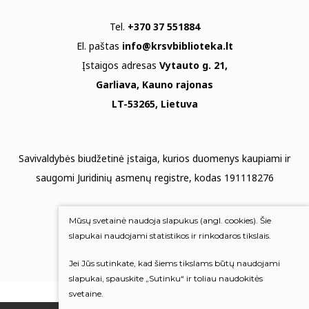
Tel.
+370 37 551884
El. paštas
info@krsvbiblioteka.lt
Įstaigos adresas
Vytauto g. 21,
Garliava, Kauno rajonas
LT-53265, Lietuva
Savivaldybės biudžetinė įstaiga, kurios duomenys kaupiami ir
saugomi Juridinių asmenų registre, kodas 191118276
Duomenų apsauga
Mūsų svetainė naudoja slapukus (angl. cookies). Šie
Mums rūpi Jūsų nuomonė
slapukai naudojami statistikos ir rinkodaros tikslais.
Jei Jūs sutinkate, kad šiems tikslams būtų naudojami
Įvertinkite mus
slapukai, spauskite „Sutinku“ ir toliau naudokitės
svetaine.