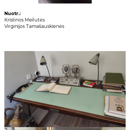
Projektai
Kraštotyrinės virtualios parodos
Nuotr.:
Piligrimų keliai Kauno rajone
Kristinos Meilutės
Virginijos Tamašauskienės