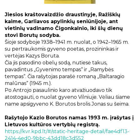
Projektai
Kraštotyrinės virtualios parodos
Jiesios kraštovaizdžio draustinyje, Ražiškių
Piligrimų keliai Kauno rajone
kaime, Garliavos apylinkių seniūnijoje, ant
vietinių vadinamo Čigonkalnio, iki šių dienų
stovi Borutų sodyba.
Šioje sodyboje 1938–1941 m. nuolat, o 1942–1965 m.
su pertraukomis gyveno poetas, prozininkas ir
vertėjas Kazys Boruta.
Čia jis pasodino obelų sodą, nutiesė takus,
pavadintus „Gyvenimo tempas“ ir „Ramybės
tempas“. Čia rašytojas parašė romaną „Baltaragio
malūnas“ (1945 m.).
Po Antrojo pasaulinio karo atvažiuodavo tik
atostogauti, o nuolat gyveno Vilniuje. Vėliau šiame
name apsigyveno K. Borutos brolis Jonas su šeima.
Rašytojo Kazio Borutos namas
1993 m. įrašytas į
Lietuvos kultūros vertybių registrą.
https://kvr.kpd.lt/#/static-heritage-detail/fae4df13-
2414-4ed0-9bbc-43dd18c3d552