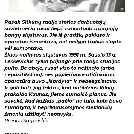
Projektai
Kraštotyrinės virtualios parodos
Piligrimų keliai Kauno rajone
Pasak Sitkūnų radijo stoties darbuotojų,
sovietmečiu rusai liepė išmontuoti trumpųjų
bangų siųstuvus.
Jie iš pradžių pakluso ir
aparatus išmontavo, bet neilgai trukus slapta
vėl sumontavo.
Šiuos galingus siųstuvus 1991 m. Sausio 13 d.
Leškevičius tyliai prijungė prie radijo studijos
pulto. Be abejo, rusai viso to nežinojo (arba
nepasitikslino), nes popieriuose atitinkama
aparatūra buvo „išardyta“ ir nebeegzistavo.
Ir gali būti, jog faktas, kad nutildžius Vilnių
prakalbo Kaunas, jiems sumaišė planus. Jie
suvokė, kad kažkas „paėjo“ ne taip, kaip buvo
numatyta, ir nepriklausomybės siekiančių
žmonių užtildyti nepavyks.
Pranas Šarpnickis