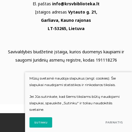
El. paštas
info@krsvbiblioteka.lt
Įstaigos adresas
Vytauto g. 21,
Garliava, Kauno rajonas
LT-53265, Lietuva
Savivaldybės biudžetinė įstaiga, kurios duomenys kaupiami ir
saugomi Juridinių asmenų registre, kodas 191118276
Duomenų apsauga
Mūsų svetainė naudoja slapukus (angl. cookies). Šie
Mums rūpi Jūsų nuomonė
slapukai naudojami statistikos ir rinkodaros tikslais.
Jei Jūs sutinkate, kad šiems tikslams būtų naudojami
Įvertinkite mus
slapukai, spauskite „Sutinku“ ir toliau naudokitės
svetaine.
© 2022 Visos teisės saugomos
SUTINKU
PARINKTYS
Sukūrė:
TEXUS