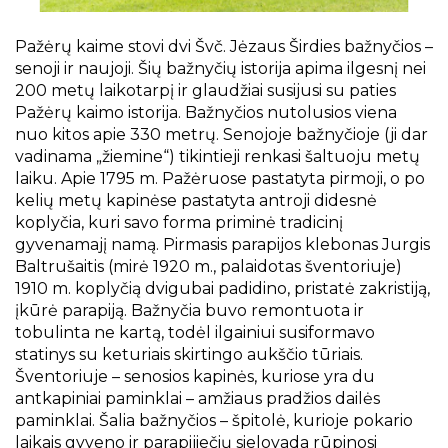
Projektai
Kraštotyrinės virtualios parodos
Pažėrų kaime stovi dvi Švč. Jėzaus Širdies bažnyčios –
Piligrimų keliai Kauno rajone
senoji ir naujoji. Šių bažnyčių istorija apima ilgesnį nei
200 metų laikotarpį ir glaudžiai susijusi su paties
Pažėrų kaimo istorija. Bažnyčios nutolusios viena
nuo kitos apie 330 metrų. Senojoje bažnyčioje (ji dar
vadinama „žiemine“) tikintieji renkasi šaltuoju metų
laiku. Apie 1795 m. Pažėruose pastatyta pirmoji, o po
kelių metų kapinėse pastatyta antroji didesnė
koplyčia, kuri savo forma priminė tradicinį
gyvenamajį namą. Pirmasis parapijos klebonas Jurgis
Baltrušaitis (mirė 1920 m., palaidotas šventoriuje)
1910 m. koplyčią dvigubai padidino, pristatė zakristiją,
įkūrė parapiją. Bažnyčia buvo remontuota ir
tobulinta ne kartą, todėl ilgainiui susiformavo
statinys su keturiais skirtingo aukščio tūriais.
Šventoriuje – senosios kapinės, kuriose yra du
antkapiniai paminklai – amžiaus pradžios dailės
paminklai. Šalia bažnyčios – špitolė, kurioje pokario
laikais gyveno ir parapijiečių sielovada rūpinosi