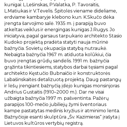
kunigai: L.Lešinskas, P.Valatka, P. Tavoraitis,
L.Matiukas ir V.Tėvelis. Špitolės viename dideliame,
erdviame kambaryje klebono kun. K.Skučo dėka
įrengta šarvojimo salė. 1935 m. į parapiją buvo
atkeltas veiklus ir energingas kunigas J.Rugys. Jo
iniciatyva, pagal garsaus tarpukario architekto Stasio
Kudoko projektą pradėta statyti nauja mūrinė
bažnyčia. Sovietų okupacija statybą nutraukė.
Nebaigta bažnyčia 1967 m. atiduota kolūkiui, čia
buvo įrengtas grūdų sandėlis. 1991 m. bažnyčia
grąžinta tikintiesiems, statybos darbai tęsiami pagal
architekto Kęstučio Bubnaičio ir konstruktorės
Labašinskaitės detalizuotą projektą. Daug pastangų
ir lėšų įrengiant bažnyčią įdėjo kunigas monsinjoras
Andrius Gustaitis (1910–2000 m.). Dar ne visai
užbaigta bažnyčia 1997 m. pašventinta. Pažėrų
parapijos 100-mečio jubiliejų žymi šventoriaus
kampe pastatytas medinis kryžius ir atminimo lenta.
Bažnyčioje esanti skulptūra „Šv. Kazimieras“ įrašyta į
Lietuvos kultūros vertybių registrą.