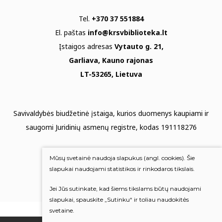
Tel.
+370 37 551884
El. paštas
info@krsvbiblioteka.lt
Įstaigos adresas
Vytauto g. 21,
Garliava, Kauno rajonas
LT-53265, Lietuva
Savivaldybės biudžetinė įstaiga, kurios duomenys kaupiami ir
saugomi Juridinių asmenų registre, kodas 191118276
Duomenų apsauga
Mūsų svetainė naudoja slapukus (angl. cookies). Šie
Mums rūpi Jūsų nuomonė
slapukai naudojami statistikos ir rinkodaros tikslais.
Jei Jūs sutinkate, kad šiems tikslams būtų naudojami
Įvertinkite mus
slapukai, spauskite „Sutinku“ ir toliau naudokitės
svetaine.