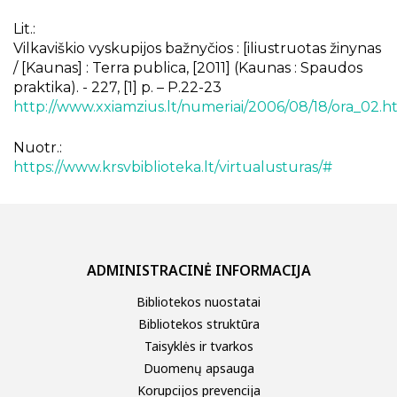
Lit.:
Vilkaviškio vyskupijos bažnyčios : [iliustruotas žinynas
/ [Kaunas] : Terra publica, [2011] (Kaunas : Spaudos
praktika). - 227, [1] p. – P.22-23
http://www.xxiamzius.lt/numeriai/2006/08/18/ora_02.h
Nuotr.:
https://www.krsvbiblioteka.lt/virtualusturas/#
ADMINISTRACINĖ INFORMACIJA
Bibliotekos nuostatai
Bibliotekos struktūra
Taisyklės ir tvarkos
Duomenų apsauga
Korupcijos prevencija