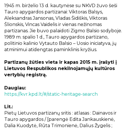
Projektai
1945 m. birželio 13 d. kautynėse su NKVD žuvo šeši
Kraštotyrinės virtualios parodos
Tauro apygardos partizanai: Viktoras Balsys,
Aleksandras Jansonas, Vladas Šidiškis, Viktoras
Piligrimų keliai Kauno rajone
Šlionskis, Vincas Vaidelis ir vienas nežinomas
partizanas. Jie buvo palaidoti Zigmo Balsio sodyboje.
1989 m. spalio 1 d., Tauro apygardos partizano,
politinio kalinio Vytauto Balsio – Uosio iniciatyva, jų
atminimui atidengtas paminklinis kryžius.
Partizanų žūties vieta ir kapas 2015 m. įrašyti į
Lietuvos Respublikos nekilnojamųjų kultūros
vertybių registrą.
Daugiau:
https://kvr.kpd.lt/#/static-heritage-search
Lit.:
Pietų Lietuvos partizanų sritis : atlasas : Dainavos ir
Tauro apygardos / [parengė Edita Jankauskienė,
Dalia Kuodytė, Rūta Trimonienė, Dalius Žygelis ;