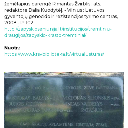
žemėlapius parengė Rimantas Žvirblis ; ats.
redaktorė Dalia Kuodytė]. - Vilnius : Lietuvos
gyventojų genocido ir rezistencijos tyrimo centras,
2008.- P. 102.
http://zapyskioseniunija.lt/institucijos/tremtiniu-
draugijos/zapyskio-krasto-tremtiniai/
Nuotr.:
https://www.krsvbiblioteka.lt/virtualusturas/