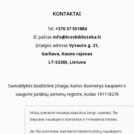
KONTAKTAI
Tel.
+370 37 551884
El. paštas
info@krsvbiblioteka.lt
Įstaigos adresas
Vytauto g. 21,
Garliava, Kauno rajonas
LT-53265, Lietuva
Savivaldybės biudžetinė įstaiga, kurios duomenys kaupiami ir
saugomi Juridinių asmenų registre, kodas 191118276
Duomenų apsauga
Mūsų svetainė naudoja slapukus (angl. cookies). Šie
Mums rūpi Jūsų nuomonė
slapukai naudojami statistikos ir rinkodaros tikslais.
Jei Jūs sutinkate, kad šiems tikslams būtų naudojami
Įvertinkite mus