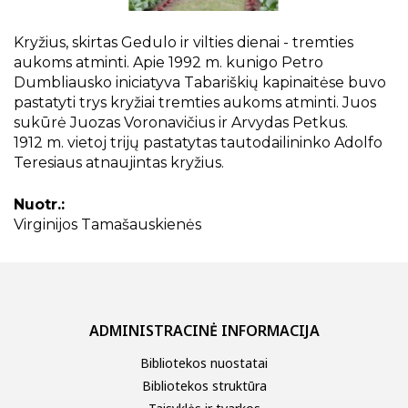
Projektai
Kraštotyrinės virtualios parodos
Kryžius, skirtas Gedulo ir vilties dienai - tremties
Piligrimų keliai Kauno rajone
aukoms atminti. Apie 1992 m. kunigo Petro
Dumbliausko iniciatyva Tabariškių kapinaitėse buvo
pastatyti trys kryžiai tremties aukoms atminti. Juos
sukūrė Juozas Voronavičius ir Arvydas Petkus.
1912 m. vietoj trijų pastatytas tautodailininko Adolfo
Teresiaus atnaujintas kryžius.
Nuotr.:
Virginijos Tamašauskienės
ADMINISTRACINĖ INFORMACIJA
Bibliotekos nuostatai
Bibliotekos struktūra