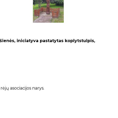
ienės, iniciatyva pastatytas koplytstulpis,
ėjų asociacijos narys.