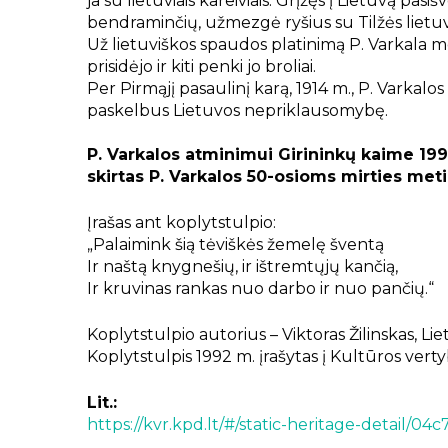
ja su lietuviais kareiviais. Grįžęs į Lietuvą pa
bendraminčių, užmezgė ryšius su Tilžės lietuvi
Už lietuviškos spaudos platinimą P. Varkala 
prisidėjo ir kiti penki jo broliai.
Per Pirmąjį pasaulinį karą, 1914 m., P. Varkalos 
paskelbus Lietuvos nepriklausomybę.
P. Varkalos atminimui Girininkų kaime 1991
skirtas P. Varkalos 50-osioms mirties met
Įrašas ant koplytstulpio:
„Palaimink šią tėviškės žemelę šventą
Ir naštą knygnešių, ir ištremtųjų kančią,
Ir kruvinas rankas nuo darbo ir nuo pančių.“
Koplytstulpio autorius – Viktoras Žilinskas, L
Koplytstulpis 1992 m. įrašytas į Kultūros verty
Lit.:
https://kvr.kpd.lt/#/static-heritage-detail/0