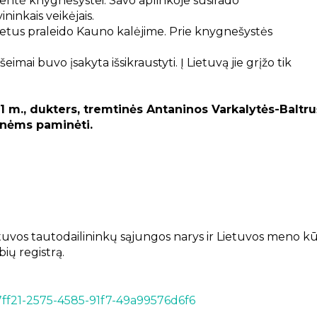
sišventė knygnešystei. Savo aplinkoje susirado
ninkais veikėjais.
metus praleido Kauno kalėjime. Prie knygnešystės
šeimai buvo įsakyta išsikraustyti. Į Lietuvą jie grįžo tik
 m., dukters, tremtinės Antaninos Varkalytės-Baltruš
inėms paminėti.
ietuvos tautodailininkų sąjungos narys ir Lietuvos meno kūr
bių registrą.
4c7ff21-2575-4585-91f7-49a99576d6f6