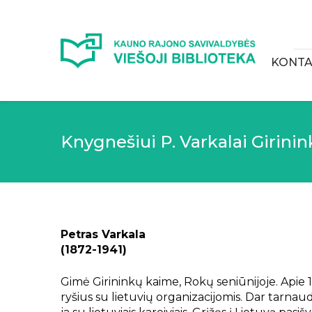
KONTA
Knygnešiui P. Varkalai Girini
Petras Varkala
(1872-1941)
Gimė Girininkų kaime, Rokų seniūnijoje. Api
ryšius su lietuvių organizacijomis. Dar tarnau