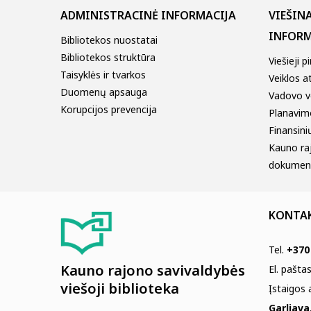
ADMINISTRACINĖ INFORMACIJA
VIEŠIN
INFORM
Bibliotekos nuostatai
Bibliotekos struktūra
Viešieji p
Taisyklės ir tvarkos
Veiklos a
Duomenų apsauga
Vadovo v
Korupcijos prevencija
Planavim
Finansinių
Kauno ra
dokumen
KONTA
Tel.
+370
Kauno rajono savivaldybės
El. pašta
viešoji biblioteka
Įstaigos
Garliava