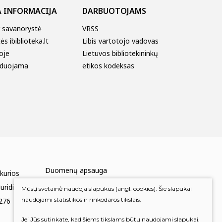
 INFORMACIJA
DARBUOTOJAMS
r savanorystė
VRSS
s ibiblioteka.lt
Libis vartotojo vadovas
oje
Lietuvos bibliotekininkų
duojama
etikos kodeksas
Duomenų apsauga
 kurios
Mums rūpi Jūsų nuomonė
uridinių
Mūsų svetainė naudoja slapukus (angl. cookies). Šie slapukai
naudojami statistikos ir rinkodaros tikslais.
276
Įvertinkite mus
Jei Jūs sutinkate, kad šiems tikslams būtų naudojami slapukai,