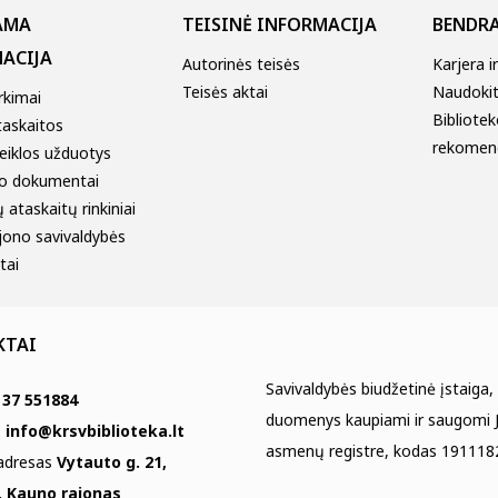
AMA
TEISINĖ INFORMACIJA
BENDRA
ACIJA
Autorinės teisės
Karjera i
Teisės aktai
Naudokitė
irkimai
Bibliotek
taskaitos
rekomen
eiklos užduotys
o dokumentai
 ataskaitų rinkiniai
jono savivaldybės
tai
KTAI
Savivaldybės biudžetinė įstaiga,
 37 551884
duomenys kaupiami ir saugomi J
s
info@krsvbiblioteka.lt
asmenų registre, kodas 191118
 adresas
Vytauto g. 21,
, Kauno rajonas