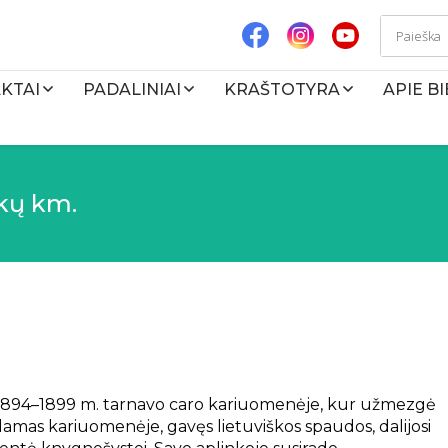
KTAI
PADALINIAI
KRAŠTOTYRA
APIE B
nkų km.
e 1894–1899 m. tarnavo caro kariuomenėje, kur užmezgė
damas kariuomenėje, gavęs lietuviškos spaudos, dalijosi