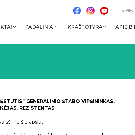
KTAI
PADALINIAI
KRAŠTOTYRA
APIE B
ĘSTUTIS“ GENERALINIO ŠTABO VIRŠININKAS,
IKĖJAS, REZISTENTAS
lsč., Telšių apskr.