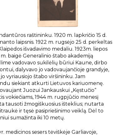
dantūros raštininku. 1920 m. lapkričio 15 d.
enanto laipsnis. 1922 m. rugsėjo 25 d. perkeltas
Klaipėdos išvadavimo medaliu. 1923m. liepos
7 m. baigė Generalinio štabo akademiją
ilime vadovavo sukilėlių būriui Kaune, dirbo
ontui, dalyvavo jo vadovaujančioje grandyje,
jo vyriausiojo štabo viršininku. Jam
indu siekiant atkurti Lietuvos kariuomenę.
adovaujant Juozui Jankauskui „Kęstučio“
tis vokiečiams, 1944 m. rugpjūčio mėnesį
a tausoti žmogiškuosius išteklius; nutarta
traukė ir tęsė pasipriešinimo veiklą. Dėl to
iniui sumažinta iki 10 metų.
. medicinos sesers tėviškėje Garliavoje,