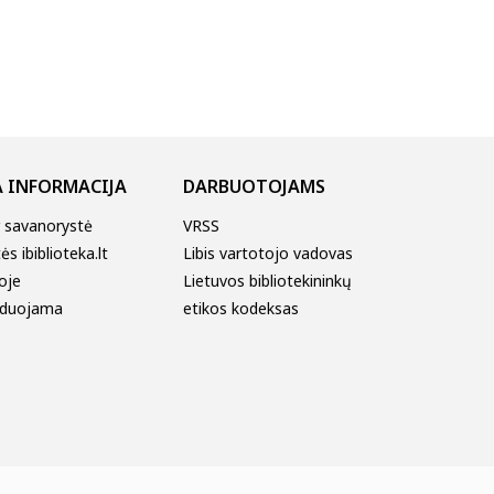
 INFORMACIJA
DARBUOTOJAMS
r savanorystė
VRSS
s ibiblioteka.lt
Libis vartotojo vadovas
oje
Lietuvos bibliotekininkų
duojama
etikos kodeksas