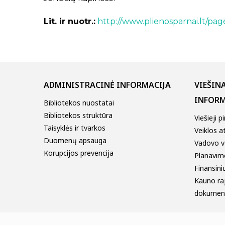
Lit. ir nuotr.:
http://www.plienosparnai.lt/pa
ADMINISTRACINĖ INFORMACIJA
VIEŠIN
INFORM
Bibliotekos nuostatai
Bibliotekos struktūra
Viešieji p
Taisyklės ir tvarkos
Veiklos a
Duomenų apsauga
Vadovo v
Korupcijos prevencija
Planavim
Finansinių
Kauno ra
dokumen