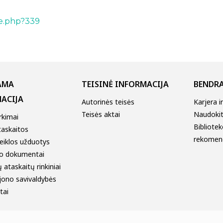
ge.php?339
AMA
TEISINĖ INFORMACIJA
BENDRA
ACIJA
Autorinės teisės
Karjera i
Teisės aktai
Naudokitė
irkimai
Bibliotek
taskaitos
rekomen
eiklos užduotys
o dokumentai
 ataskaitų rinkiniai
jono savivaldybės
tai