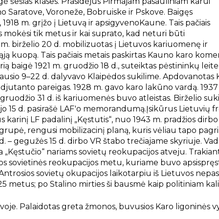
gė šešias klases. Prasidėjus Pirmajam pasauliniam karui
eno Saratove, Voroneže, Bobruiske ir Pskove. Baigęs
, 1918 m. grįžo į Lietuvą ir apsigyvenoKaune. Tais pačiais
is mokėsi tik metus ir kai suprato, kad neturi būti
 m. birželio 20 d. mobilizuotas į Lietuvos kariuomenę ir
ąją kuopą. Tais pačiais metais paskirtas Kauno karo komen
rią baigė 1921 m. gruodžio 18 d., suteiktas pėstininkų leit
sausio 9–22 d. dalyvavo Klaipėdos sukilime. Apdovanotas 
s adjutanto pareigas. 1928 m. gavo karo lakūno vardą. 193
uodžio 31 d. iš kariuomenės buvo atleistas. Birželio suk
jo 15 d. pasirašė LAF'o memorandumą.Įsikūrus Lietuvių fr
karinį LF padalinį „Kęstutis“, nuo 1943 m. pradžios dirbo 
rupė, rengusi mobilizacinį planą, kuris vėliau tapo pagr
d. – gegužės 15 d. dirbo VR štabo trečiajame skyriuje. V
 „Kęstučio“ nariams sovietų reokupacijos atveju. Trakian
jos sovietinės reokupacijos metu, kuriame buvo apsispręst
Antrosios sovietų okupacijos laikotarpiu iš Lietuvos nepasi
i 25 metus; po Stalino mirties ši bausmė kaip politiniam kal
voje. Palaidotas greta žmonos, buvusios Karo ligoninės vyr