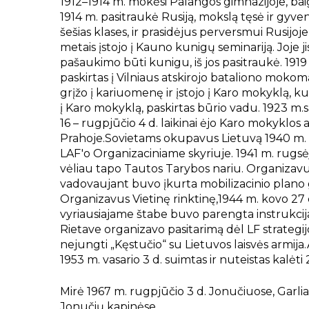
1912–1914 m. mokėsi Palangos gimnazijoje, bai
1914 m. pasitraukė Rusiją, mokslą tęsė ir gyv
šešias klases, ir prasidėjus perversmui Rusijoje
metais įstojo į Kauno kunigų seminariją. Joje j
pašaukimo būti kunigu, iš jos pasitraukė. 1919
paskirtas į Vilniaus atskirojo bataliono mokom
grįžo į kariuomenę ir įstojo į Karo mokyklą, ku
į Karo mokyklą, paskirtas būrio vadu. 1923 m.
16 – rugpjūčio 4 d. laikinai ėjo Karo mokyklo
Prahoje.Sovietams okupavus Lietuvą 1940 m. gr
LAF'o Organizaciniame skyriuje. 1941 m. rugsė
vėliau tapo Tautos Tarybos nariu. Organizavus 
vadovaujant buvo įkurta mobilizacinio plano g
Organizavus Vietinę rinktinę,1944 m. kovo 27 
vyriausiajame štabe buvo parengta instrukcija
Rietave organizavo pasitarimą dėl LF strategi
nejungti „Kęstučio“ su Lietuvos laisvės armija.
1953 m. vasario 3 d. suimtas ir nuteistas kalėt
Mirė 1967 m. rugpjūčio 3 d. Jonučiuose, Garlia
Jonučių kapinėse.