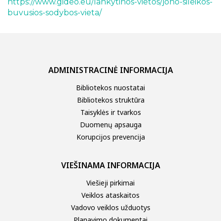
https://www.gideo.eu/lankytinos-vietos/jono-sileikos-
buvusios-sodybos-vieta/
ADMINISTRACINĖ INFORMACIJA
Bibliotekos nuostatai
Bibliotekos struktūra
Taisyklės ir tvarkos
Duomenų apsauga
Korupcijos prevencija
VIEŠINAMA INFORMACIJA
Viešieji pirkimai
Veiklos ataskaitos
Vadovo veiklos užduotys
Planavimo dokumentai