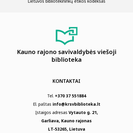
Lietuvos bibliotekininkų etikos kodeksas
Kauno rajono savivaldybės viešoji
biblioteka
KONTAKTAI
Tel.
+370 37 551884
El. paštas
info@krsvbiblioteka.lt
Įstaigos adresas
Vytauto g. 21,
Garliava, Kauno rajonas
LT-53265, Lietuva