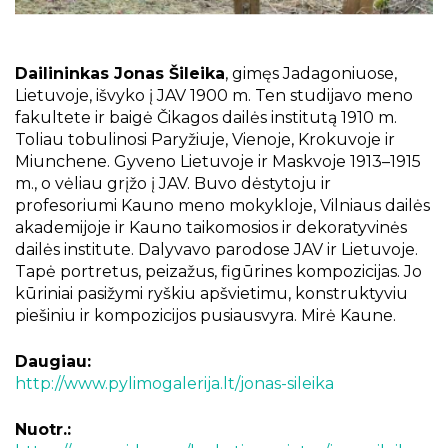
Projektai
Kraštotyrinės virtualios parodos
Piligrimų keliai Kauno rajone
Dailininkas Jonas Šileika
, gimęs Jadagoniuose,
Lietuvoje, išvyko į JAV 1900 m. Ten studijavo meno
fakultete ir baigė Čikagos dailės institutą 1910 m.
Toliau tobulinosi Paryžiuje, Vienoje, Krokuvoje ir
Miunchene. Gyveno Lietuvoje ir Maskvoje 1913–1915
m., o vėliau grįžo į JAV. Buvo dėstytoju ir
profesoriumi Kauno meno mokykloje, Vilniaus dailės
akademijoje ir Kauno taikomosios ir dekoratyvinės
dailės institute. Dalyvavo parodose JAV ir Lietuvoje.
Tapė portretus, peizažus, figūrines kompozicijas. Jo
kūriniai pasižymi ryškiu apšvietimu, konstruktyviu
piešiniu ir kompozicijos pusiausvyra. Mirė Kaune.
Daugiau:
http://www.pylimogalerija.lt/jonas-sileika
Nuotr.: