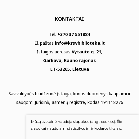
KONTAKTAI
Tel.
+370 37 551884
El. paštas
info@krsvbiblioteka.lt
Įstaigos adresas
Vytauto g. 21,
Garliava, Kauno rajonas
LT-53265, Lietuva
Savivaldybės biudžetinė įstaiga, kurios duomenys kaupiami ir
saugomi Juridinių asmenų registre, kodas 191118276
Duomenų apsauga
Mūsų svetainė naudoja slapukus (angl. cookies). Šie
Mums rūpi Jūsų nuomonė
slapukai naudojami statistikos ir rinkodaros tikslais.