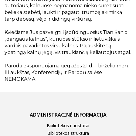
autoriaus, kalnuose neįmanoma nieko surežisuoti –
belieka stebėti, laukti ir pagauti trumpą akimirką
tarp debesų, vėjo ir didingų viršūnių.
Kviečiame Jus pažvelgti į įspūdinguosius Tian Šanio
„dangaus kalnus“, kuriuose stūkso ir lietuviškais
vardais pavadintos viršukalnės. Pajauskite tą
ypatingą kalnų jėgą, vis traukiančią keliautojus atgal.
Paroda eksponuojama gegužės 21 d. – birželio mėn.
III aukštas, Konferencijų ir Parodų salėse
NEMOKAMA
ADMINISTRACINĖ INFORMACIJA
Bibliotekos nuostatai
Bibliotekos struktūra