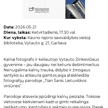
Projektai
Kraštotyrinės virtualios parodos
Piligrimų keliai Kauno rajone
Data:
2026-05-21
Diena, laikas:
Ketvirtadienis, 17.30 val.
Kur vyksta:
Kauno rajono savivaldybės viešoji
biblioteka, Vytauto g. 21, Garliava
Kalnai fotografo ir keliautojo Vytauto Zinkevičiaus
gyvenime – jau daugiau nei keturis dešimtmečius.
Nenugalima kalnų trauka, didybė ir žmogaus
santykis su atšiauria gamtos jėga atsiskleidžia
fotografijų parodoje „Tian Šanis. Lietuviškos
viršūnės“.
Parodoje atsiveria įspūdingi kalnų peizažai. Tokiose
vietovėse kiekvienam kadrui gimti reikalinga
netikėtumo, kantrybės ir sėkmės pusiausvyra. Pasak