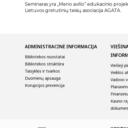
Seminaras yra „Meno avilio“ edukacinio proje
Lietuvos gretutinių teisių asociacija AGATA.
ADMINISTRACINĖ INFORMACIJA
VIEŠIN
INFORM
Bibliotekos nuostatai
Bibliotekos struktūra
Viešieji p
Taisyklės ir tvarkos
Veiklos a
Duomenų apsauga
Vadovo v
Korupcijos prevencija
Planavim
Finansinių
Kauno ra
dokumen