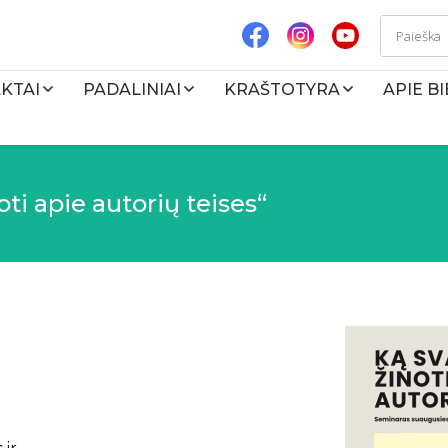
KTAI
PADALINIAI
KRAŠTOTYRA
APIE B
ti apie autorių teises“