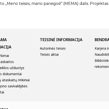
kto „Meno teisės, mano pareigos!“ (MEMA) dalis. Projekt
AMA
TEISINĖ INFORMACIJA
BENDRA
ACIJA
Autorinės teisės
Karjera i
Teisės aktai
Naudokitė
irkimai
Bibliotek
taskaitos
rekomen
eiklos užduotys
o dokumentai
 ataskaitų rinkiniai
jono savivaldybės
tai