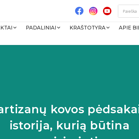
KTAI
PADALINIAI
KRAŠTOTYRA
APIE B
artizanų kovos pėdsakai
istorija, kurią būtina