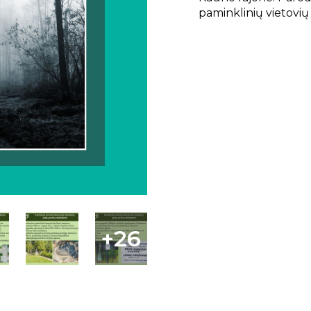
paminklinių vietovi
+26