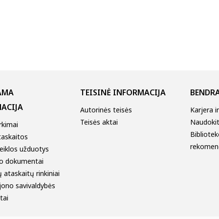
AMA
TEISINĖ INFORMACIJA
BENDRA
ACIJA
Autorinės teisės
Karjera i
Teisės aktai
Naudokitė
irkimai
Bibliotek
taskaitos
rekomen
eiklos užduotys
o dokumentai
 ataskaitų rinkiniai
jono savivaldybės
tai