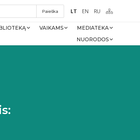
LT
EN
RU
Paieška
IBLIOTEKĄ
VAIKAMS
MEDIATEKA
NUORODOS
s: