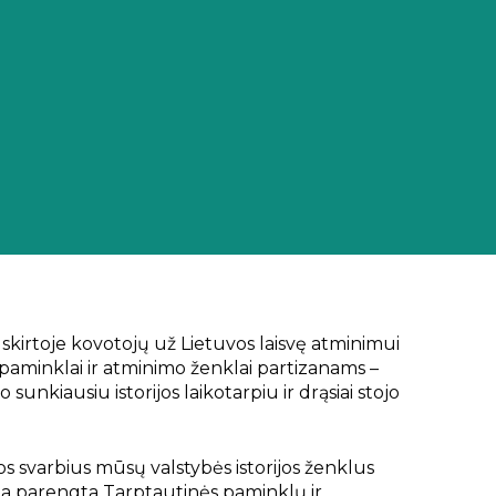
 skirtoje kovotojų už Lietuvos laisvę atminimui
 paminklai ir atminimo ženklai partizanams –
 sunkiausiu istorijos laikotarpiu ir drąsiai stojo
os svarbius mūsų valstybės istorijos ženklus
a parengta Tarptautinės paminklų ir