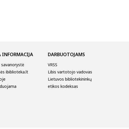
 INFORMACIJA
DARBUOTOJAMS
r savanorystė
VRSS
s ibiblioteka.lt
Libis vartotojo vadovas
oje
Lietuvos bibliotekininkų
duojama
etikos kodeksas