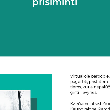
prisiminti
Virtualioje parodoje,
pagerbti, pristatomi
tiems, kurie nepalūžo
ginti Tėvynės.
Kviečiame atrasti šiu
Kauno rajone. Parod