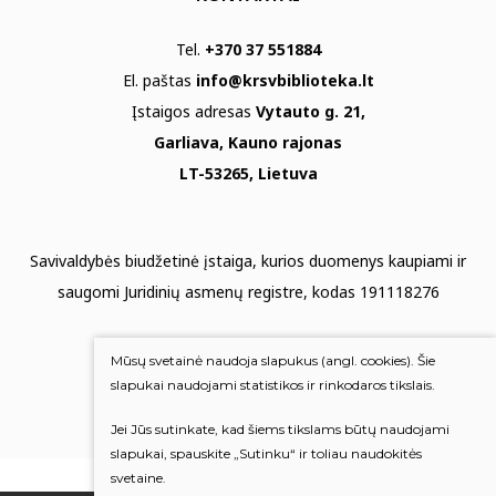
Tel.
+370 37 551884
El. paštas
info@krsvbiblioteka.lt
Įstaigos adresas
Vytauto g. 21,
Garliava, Kauno rajonas
LT-53265, Lietuva
Savivaldybės biudžetinė įstaiga, kurios duomenys kaupiami ir
saugomi Juridinių asmenų registre, kodas 191118276
Duomenų apsauga
Mūsų svetainė naudoja slapukus (angl. cookies). Šie
Mums rūpi Jūsų nuomonė
slapukai naudojami statistikos ir rinkodaros tikslais.
Jei Jūs sutinkate, kad šiems tikslams būtų naudojami
Įvertinkite mus
slapukai, spauskite „Sutinku“ ir toliau naudokitės
svetaine.